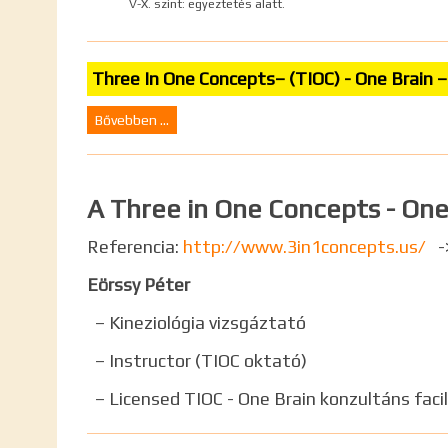
V-X. szint: egyeztetés alatt.
Three In One Concepts– (TIOC) - One Br
Bővebben ...
A Three in One Concepts - One
Referencia:
http://www.3in1concepts.us/
->
Eörssy Péter
– Kineziológia vizsgáztató
– Instructor (TIOC oktató)
– Licensed TIOC - One Brain konzultáns facil