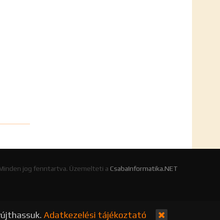
 Minden jog fenntartva. Üzemelteti a
CsabaInformatika.NET
yújthassuk.
Adatkezelési tájékoztató