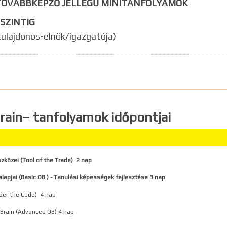
) TOVÁBBKÉPZŐ JELLEGŰ MINITANFOLYAMOK
SZINTIG
ulajdonos-elnök/igazgatója)
rain– tanfolyamok időpontjai
zközei (Tool of the Trade) 2 nap
alapjai (Basic OB ) - Tanulási képességek fejlesztése 3 nap
der the Code) 4 nap
Brain (Advanced OB) 4 nap