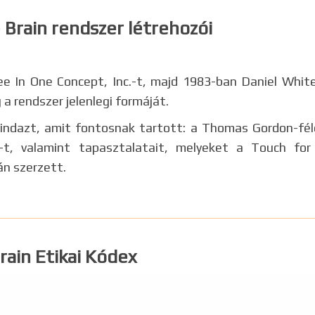
 Brain rendszer létrehozói
e In One Concept, Inc.-t, majd 1983-ban Daniel Whit
 rendszer jelenlegi formáját.
dazt, amit fontosnak tartott: a Thomas Gordon-féle
-t, valamint tapasztalatait, melyeket a Touch for
n szerzett.
rain Etikai Kódex