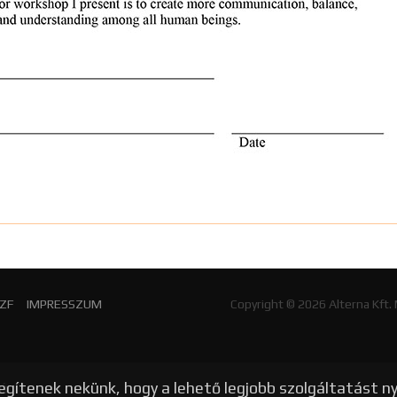
ZF
IMPRESSZUM
Copyright © 2026 Alterna Kft.
egítenek nekünk, hogy a lehető legjobb szolgáltatást n
TÓ