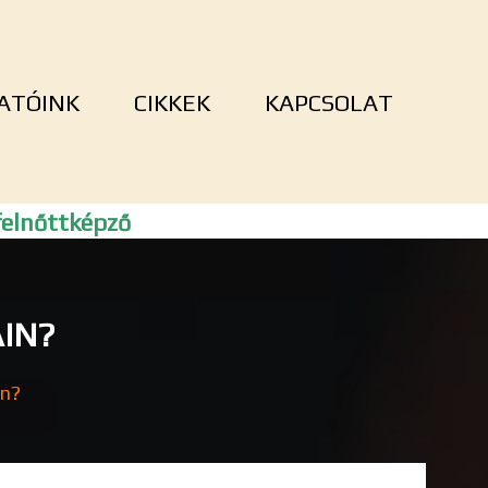
ATÓINK
CIKKEK
KAPCSOLAT
elnőttképző
AIN?
in?