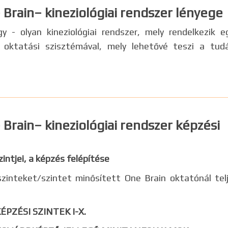
Brain– kineziológiai rendszer lényege
 - olyan kineziológiai rendszer, mely rendelkezik e
tt oktatási szisztémával, mely lehetővé teszi a tud
Brain– kineziológiai rendszer képzési
zintjei, a képzés felépítése
zinteket/szintet minősített One Brain oktatónál tel
KÉPZÉSI SZINTEK
I-X.