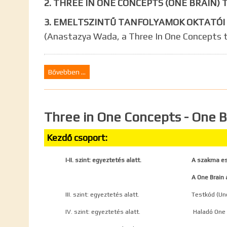
2. THREE IN ONE CONCEPTS (ONE BRAIN
3. EMELTSZINTŰ TANFOLYAMOK OKTATÓI 
(Anastazya Wada, a Three In One Concepts t
Bővebben ...
Three in One Concepts - One B
Kezdő csoport:
I-II. szint: egyeztetés alatt.
A szakma es
A One Brain 
III. szint: egyeztetés alatt.
Testkód (Un
IV. szint: egyeztetés alatt.
Haladó One 