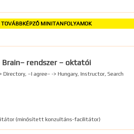
ain – TOVÁBBKÉPZŐ MINITANFOLYAMOK
 Brain– rendszer – oktatói
 Directory, –I agree– -> Hungary, Instructor, Search
itátor (minősített konzultáns-facilitátor)