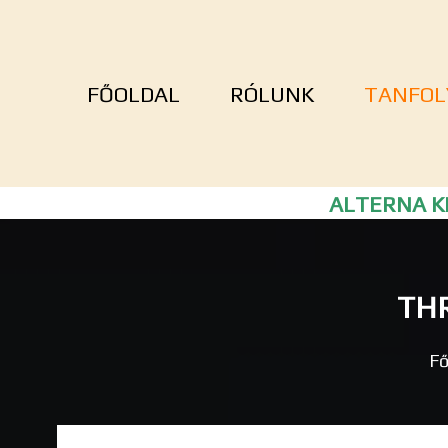
FŐOLDAL
RÓLUNK
TANFOL
ALTERNA KF
THR
Fő