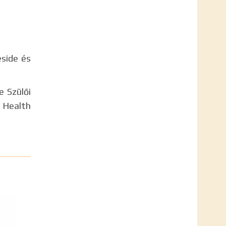
eside és
 Szülői
 Health