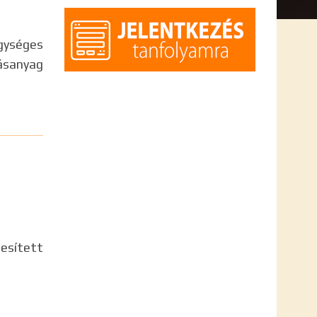
gységes
ásanyag
jesített