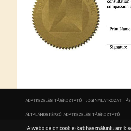
ADATKEZELÉSI TÁJÉKOZTATÓ
JOGI NYILATKOZAT
ÁS
ÁLTALÁNOS KÉPZŐI ADATKEZELÉSI TÁJÉKOZTATÓ
A weboldalon cookie-kat használunk, amik s
ÁLTALÁNOS KÉPZŐI ADATSZOLGÁLTATÁSI TÁJÉKOZTA