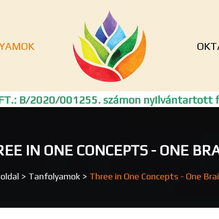
YAMOK
OKT
T.: B/2020/001255. számon nyilvántartott f
EE IN ONE CONCEPTS - ONE BR
oldal
>
Tanfolyamok
>
Three in One Concepts - One Bra