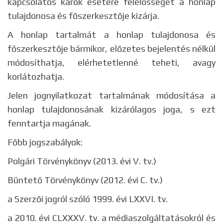
kapcsolatos károk esetére felelősségét a honlap
tulajdonosa és főszerkesztője kizárja.
A honlap tartalmát a honlap tulajdonosa és
főszerkesztője bármikor, előzetes bejelentés nélkül
módosíthatja, elérhetetlenné teheti, avagy
korlátozhatja.
Jelen jognyilatkozat tartalmának módosítása a
honlap tulajdonosának kizárólagos joga, s ezt
fenntartja magának.
Főbb jogszabályok:
Polgári Törvénykönyv (2013. évi V. tv.)
Büntető Törvénykönyv (2012. évi C. tv.)
a Szerzői jogról szóló 1999. évi LXXVI. tv.
a 2010. évi CLXXXV. tv. a médiaszolgáltatásokról és