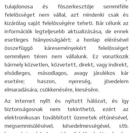
tulajdonosa és főszerkesztője semmiféle
felelősséget nem vállal, azt mindenki csak és
kizárólag saját felelősségére teheti. Bár célunk az
információk legteljesebb aktualizásása, de ennek
esetleges hiányosságáért; a honlap elérésével
összefüggő káreseményekért felelősséget
semmilyen téren nem vállalunk. Ez vonatkozik
bármely közvetlen, közvetett, direkt, vagy indirekt,
elsődleges, másodlagos, avagy járulékos kár
esetére; haszon, nyereség, jövedelem
elmaradására, csökkenésére, kiesésére.
Az internet nyílt és nyitott hálózat, és így
biztonságosnak nem tekinthető, ezért az
elektronikusan továbbított üzenetek eltűnésével,
megsemmisülésével, késedelmességével, stb.