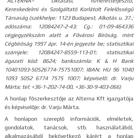
"ALTERNA– Oktatási, Ismeretterjesztő,
Kereskedelmi és Szolgáltató Korlátolt Felelősségű
Társaság (székhelye: 1123 Budapest, Alkotás u. 37.;
adószáma: 12084247-2-43;
Cg.: 01-09-464336
cégjegyzékszám alatt a Fővárosi Bíróság, mint
Cégbíróság 1997 ápr. 14-én jegyezte be; statisztikai
számjele: 12084247-8559-113-01; statisztikai
ágazati kód: 8624; bankszámla:
K & H Bank
10401093-50526774-75751007; IBAN: HU 96 1040
1093 5052 6774 7575 1007
; képviselő: dr. Varju
Márta; tel: +36-1-202-74-00, +36-30-9-403-066)
A honlap főszerkesztője az Alterna Kft igazgatója
és képviselője: dr. Varju Márta.
A honlapon szereplő információk, elméletek,
gondolatok, tanácsok, stb. használatából,
alkalmazásából bekövetkező kárért a honlap