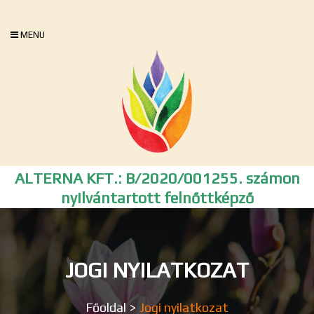
MENU
ALTERNA KFT.: B/2020/001255. számon
nyilvántartott felnőttképző
JOGI NYILATKOZAT
Főoldal
>
Jogi nyilatkozat