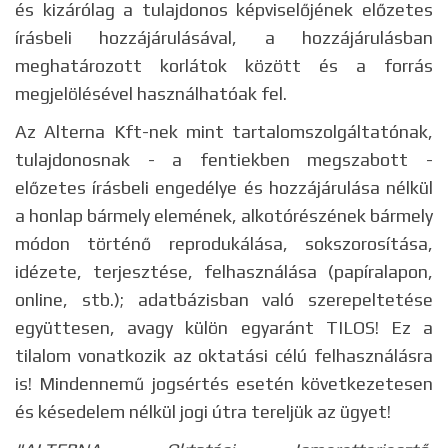
és kizárólag a tulajdonos képviselőjének előzetes
írásbeli hozzájárulásával, a hozzájárulásban
meghatározott korlátok között és a forrás
megjelölésével használhatóak fel.
Az Alterna Kft-nek mint tartalomszolgáltatónak,
tulajdonosnak - a fentiekben megszabott -
előzetes írásbeli engedélye és hozzájárulása nélkül
a honlap bármely elemének, alkotórészének bármely
módon történő reprodukálása, sokszorosítása,
idézete, terjesztése, felhasználása (papíralapon,
online, stb.); adatbázisban való szerepeltetése
együttesen, avagy külön egyaránt TILOS! Ez a
tilalom vonatkozik az oktatási célú felhasználásra
is! Mindennemű jogsértés esetén következetesen
és késedelem nélkül jogi útra tereljük az ügyet!