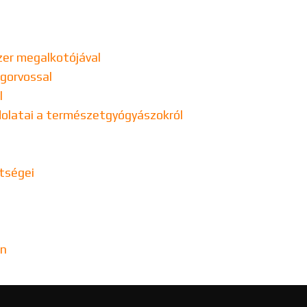
zer megalkotójával
ogorvossal
l
ndolatai a természetgyógyászokról
tségei
en