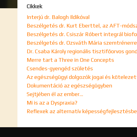
Cikkek
Interjú dr. Balogh Ildikóval
Beszélgetés dr. Kurt Eberttel, az AFT-móds
Beszélgetés dr. Csiszár Róbert integrál biof
Beszélgetés dr. Ozsváth Mária szemtrénerre
Dr. Csaba Károly regionális tisztifőorvos go
Merre tart a Three in One Concepts
Csendes-gyengéd születés
Az egészségügyi dolgozók jogai és kötelezet
Dokumentáció az egészségügyben
Sejtjében él az ember...
Mi is az a Dyspraxia?
Reflexek az alternatív képességfejlesztésb