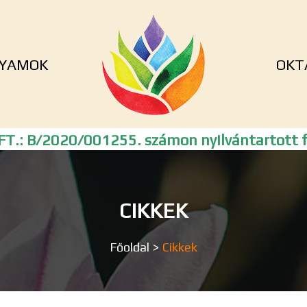
YAMOK
OKT
T.: B/2020/001255. számon nyilvántartott f
CIKKEK
Főoldal
>
Cikkek