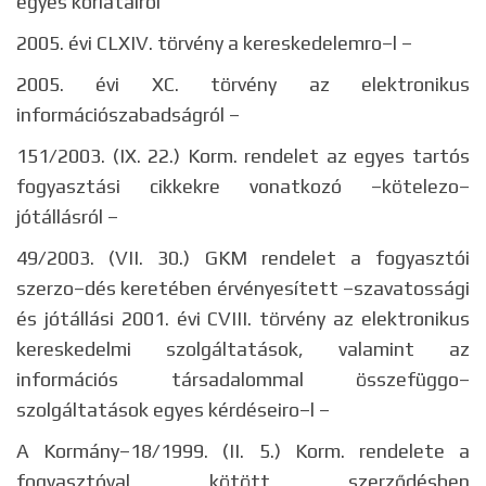
egyes korlátairól
2005. évi CLXIV. törvény a kereskedelemro–l –
2005. évi XC. törvény az elektronikus
információszabadságról –
151/2003. (IX. 22.) Korm. rendelet az egyes tartós
fogyasztási cikkekre vonatkozó –kötelezo–
jótállásról –
49/2003. (VII. 30.) GKM rendelet a fogyasztói
szerzo–dés keretében érvényesített –szavatossági
és jótállási 2001. évi CVIII. törvény az elektronikus
kereskedelmi szolgáltatások, valamint az
információs társadalommal összefüggo–
szolgáltatások egyes kérdéseiro–l –
A Kormány–18/1999. (II. 5.) Korm. rendelete a
fogyasztóval kötött szerződésben