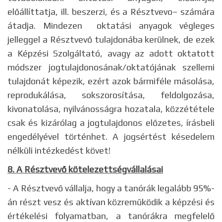
előállíttatja, ill. beszerzi, és a Résztvevo– számára
átadja. Mindezen oktatási anyagok végleges
jelleggel a Résztvevő tulajdonába kerülnek, de ezek
a Képzési Szolgáltató, avagy az adott oktatott
módszer jogtulajdonosának/oktatójának szellemi
tulajdonát képezik, ezért azok bármiféle másolása,
reprodukálása, sokszorosítása, feldolgozása,
kivonatolása, nyilvánosságra hozatala, közzététele
csak és kizárólag a jogtulajdonos előzetes, írásbeli
engedélyével történhet. A jogsértést késedelem
nélküli intézkedést követ!
8. A Résztvevő kötelezettségvállalásai
- A Résztvevő vállalja, hogy a tanórák legalább 95%-
án részt vesz és aktívan közreműködik a képzési és
értékelési folyamatban, a tanórákra megfelelő