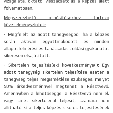
vizsgálata, oktatói visszacsatolás a képzés alatt
folyamatosan.
Megszerezhető minősítésekhez tartozó
követelményszintek:
- Megfelelt az adott tanegységből: ha a képzés
során aktívan együttműködött és minden
állapotfelmérési és tanácsadási, oldási gyakorlatot
sikeresen elsajátított.
- Sikertelen teljesítés(ek) következménye(i): Egy
adott tanegység sikertelen teljesítése esetén a
tanegység teljes megismétlése szükséges, melyet
50% árkedvezménnyel megtehet a Résztvevő.
Amennyiben a lehetőséggel a Résztvevő nem él,
vagy ismét sikertelenül teljesít, számára nem
állítható ki a teljes képzés sikeres teljesítésének