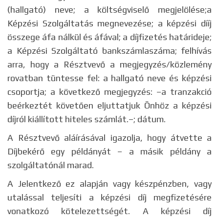
(hallgató) neve; a költségviselő megjelölése;a
Képzési Szolgáltatás megnevezése; a képzési dííj
összege áfa nálkül és áfával; a díjfizetés határideje;
a Képzési Szolgáltató bankszámlaszáma; felhívás
arra, hogy a Résztvevő a megjegyzés/közlemény
rovatban tüntesse fel: a hallgató neve és képzési
csoportja; a következő megjegyzés: –a tranzakció
beérkeztét követően eljuttatjuk Önhöz a képzési
díjról kiállított hiteles számlát.–; dátum.
A Résztvevő aláírásával igazolja, hogy átvette a
Díjbekérő egy példányát – a másik példány a
szolgáltatónál marad.
A Jelentkező ez alapján vagy készpénzben, vagy
utalással teljesíti a képzési díj megfizetésére
vonatkozó kötelezettségét. A képzési díj