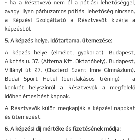
- ha a Résztvevő nem él a pótlási lehetőséggel,
avagy ilyen párhuzamos pótlási lehetőség nincsen,
a Képzési Szolgáltató a Résztvevőt kizárja a
képzésből.
5. A képzés helye, időtartama, ütemezése:
A képzés helye (elmélet, gyakorlat): Budapest,
Alkotás u. 37. (Alterna Kft. Oktatóhely), Budapest,
Villányi út 27. (Ciszterci Szent Imre Gimnázium),
Budai Sport Hotel (bentlakásos tréning) – a
konkrét helyszínről a Résztvevők a megfelelő
időben értesítést kapnak.
A Résztvevők külön megkapják a képzési napokat
és ütemezést.
6. A képzési díj mértéke és fizetésének módja: