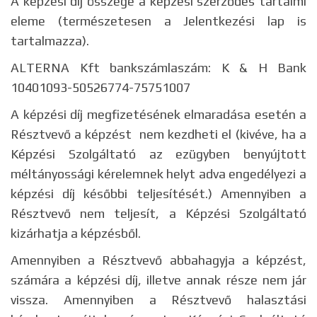
A képzési díj összege a képzési szerződés tartalmi
eleme (természetesen a Jelentkezési lap is
tartalmazza).
ALTERNA Kft bankszámlaszám: K & H Bank
10401093-50526774-75751007
A képzési díj megfizetésének elmaradása esetén a
Résztvevő a képzést nem kezdheti el (kivéve, ha a
Képzési Szolgáltató az ezügyben benyújtott
méltányossági kérelemnek helyt adva engedélyezi a
képzési díj későbbi teljesítését.) Amennyiben a
Résztvevő nem teljesít, a Képzési Szolgáltató
kizárhatja a képzésből.
Amennyiben a Résztvevő abbahagyja a képzést,
számára a képzési díj, illetve annak része nem jár
vissza. Amennyiben a Résztvevő halasztási