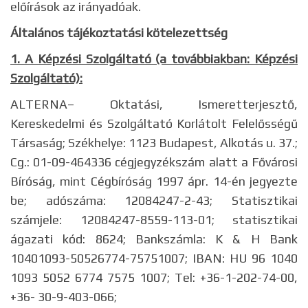
előírások az irányadóak.
Általános tájékoztatási kötelezettség
1. A Képzési Szolgáltató (a továbbiakban: Képzési
Szolgáltató):
ALTERNA– Oktatási, Ismeretterjesztő,
Kereskedelmi és Szolgáltató Korlátolt Felelősségű
Társaság; Székhelye: 1123 Budapest, Alkotás u. 37.;
Cg.: 01-09-464336 cégjegyzékszám alatt a Fővárosi
Bíróság, mint Cégbíróság 1997 ápr. 14-én jegyezte
be; adószáma: 12084247-2-43; Statisztikai
számjele: 12084247-8559-113-01; statisztikai
ágazati kód: 8624; Bankszámla: K & H Bank
10401093-50526774-75751007; IBAN: HU 96 1040
1093 5052 6774 7575 1007; Tel: +36-1-202-74-00,
+36- 30-9-403-066;