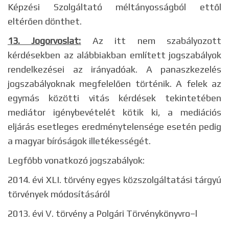
Képzési Szolgáltató méltányosságból ettől
eltérően dönthet.
13. Jogorvoslat:
Az itt nem szabályozott
kérdésekben az alábbiakban említett jogszabályok
rendelkezései az irányadóak. A panaszkezelés
jogszabályoknak megfelelően történik. A felek az
egymás közötti vitás kérdések tekintetében
mediátor igénybevételét kötik ki, a mediációs
eljárás esetleges eredménytelensége esetén pedig
a magyar bíróságok illetékességét.
Legfőbb vonatkozó jogszabályok:
2014. évi XLI. törvény egyes közszolgáltatási tárgyú
törvények módosításáról
2013. évi V. törvény a Polgári Törvénykönyvro–l