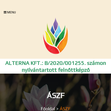
MENU
ALTERNA KFT.: B/2020/001255. számon
nyilvántartott felnőttképző
ÁSZF
Főoldal
>
ÁSZF