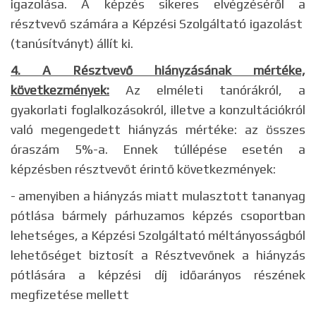
igazolása. A képzés sikeres elvégzéséről a
résztvevő számára a Képzési Szolgáltató igazolást
(tanúsítványt) állít ki.
4. A Résztvevő hiányzásának mértéke,
következmények:
Az elméleti tanórákról, a
gyakorlati foglalkozásokról, illetve a konzultációkról
való megengedett hiányzás mértéke: az összes
óraszám 5%-a. Ennek túllépése esetén a
képzésben résztvevőt érintő következmények:
- amenyiben a hiányzás miatt mulasztott tananyag
pótlása bármely párhuzamos képzés csoportban
lehetséges, a Képzési Szolgáltató méltányosságból
lehetőséget biztosít a Résztvevőnek a hiányzás
pótlására a képzési díj időarányos részének
megfizetése mellett