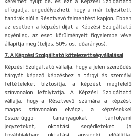
kérelmet nyújt be, és ezt a Képzési Szolgáltató
elfogadja, engedélyezheti, hogy a már teljesített
tanórák alól a Résztvevő felmentést kapjon. Ebben
az esetben a képzési díjat a Képzési Szolgáltató
egyénileg, az eset körülményeit figyelembe véve
állapítja meg (teljes, 50%-os, időarányos).
7. A Képzési Szolgáltató kötelezettségvállalásai
Képzési Szolgáltató vállalja, hogy a jelen szerződés
tárgyát képező képzéshez a tárgyi és személyi
feltételeket biztosítja, a képzést megfelelő
színvonalon lefolytatja. A Képzési Szolgáltató
vállalja, hogy–a Résztvevő számára a képzést
magas színvonalon elvégzi, a képzésekkel
összefüggo– tananyagokat, tanfolyami
jegyzeteket, oktatási segédleteket (a
továbbiakban: oktatási anyagok) előállítja,