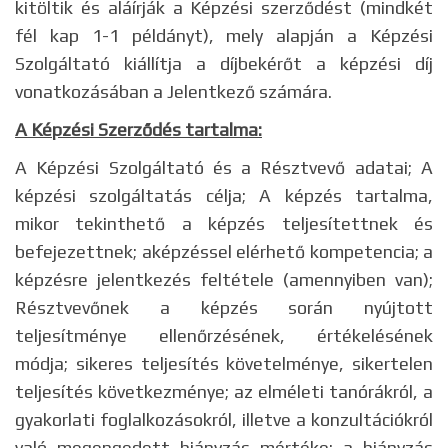
kitöltik és aláírják a Képzési szerződést (mindkét
fél kap 1-1 példányt), mely alapján a Képzési
Szolgáltató kiállítja a díjbekérőt a képzési díj
vonatkozásában a Jelentkező számára.
A Képzési Szerződés tartalma:
A Képzési Szolgáltató és a Résztvevő adatai; A
képzési szolgáltatás célja; A képzés tartalma,
mikor tekinthető a képzés teljesítettnek és
befejezettnek; aképzéssel elérhető kompetencia; a
képzésre jelentkezés feltétele (amennyiben van);
Résztvevőnek a képzés során nyújtott
teljesítménye ellenőrzésének, értékelésének
módja; sikeres teljesítés követelménye, sikertelen
teljesítés következménye; az elméleti tanórákról, a
gyakorlati foglalkozásokról, illetve a konzultációkról
való megengedett hiányzás mértéke; a hiányzás