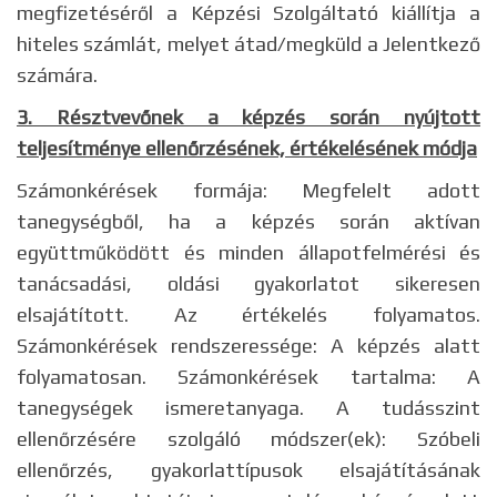
megfizetéséről a Képzési Szolgáltató kiállítja a
hiteles számlát, melyet átad/megküld a Jelentkező
számára.
3. Résztvevőnek a képzés során nyújtott
teljesítménye ellenőrzésének, értékelésének módja
Számonkérések formája: Megfelelt adott
tanegységből, ha a képzés során aktívan
együttműködött és minden állapotfelmérési és
tanácsadási, oldási gyakorlatot sikeresen
elsajátított. Az értékelés folyamatos.
Számonkérések rendszeressége: A képzés alatt
folyamatosan. Számonkérések tartalma: A
tanegységek ismeretanyaga. A tudásszint
ellenőrzésére szolgáló módszer(ek): Szóbeli
ellenőrzés, gyakorlattípusok elsajátításának