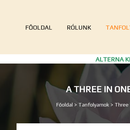
FŐOLDAL
RÓLUNK
TANFOL
ALTERNA KF
A THREE IN ON
Főoldal
>
Tanfolyamok
>
Three 