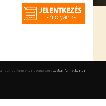
 Minden jog fenntartva. Üzemelteti a
CsabaInformatika.NET