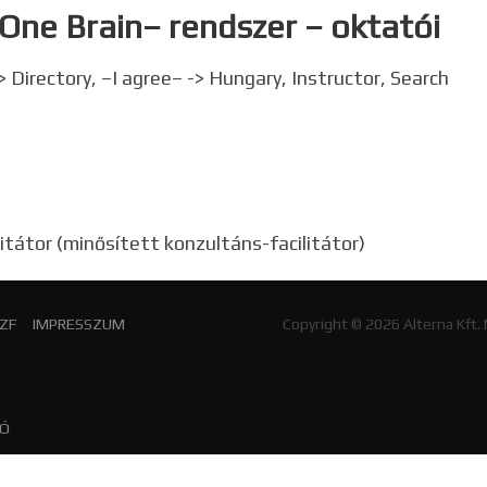
 One Brain– rendszer – oktatói
 Directory, –I agree– -> Hungary, Instructor, Search
itátor (minősített konzultáns-facilitátor)
ZF
IMPRESSZUM
Copyright © 2026 Alterna Kft.
TÓ