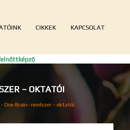
ATÓINK
CIKKEK
KAPCSOLAT
elnőttképző
SZER – OKTATÓI
- One Brain– rendszer – oktatói