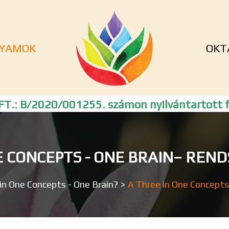
YAMOK
OKT
T.: B/2020/001255. számon nyilvántartott f
E CONCEPTS - ONE BRAIN– REND
in One Concepts - One Brain?
>
A Three in One Concepts 