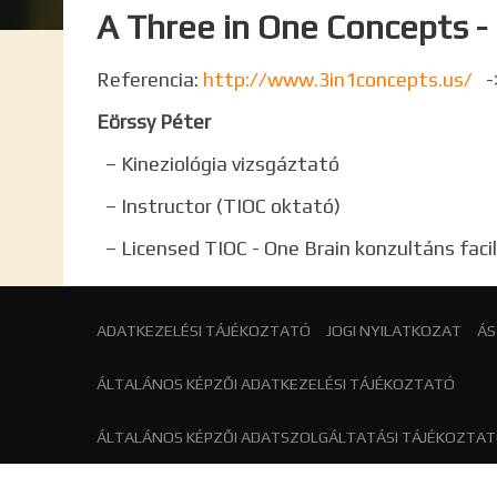
A Three in One Concepts -
Referencia:
http://www.3in1concepts.us/
->
Eörssy Péter
– Kineziológia vizsgáztató
– Instructor (TIOC oktató)
– Licensed TIOC - One Brain konzultáns facil
ADATKEZELÉSI TÁJÉKOZTATÓ
JOGI NYILATKOZAT
ÁS
ÁLTALÁNOS KÉPZŐI ADATKEZELÉSI TÁJÉKOZTATÓ
ÁLTALÁNOS KÉPZŐI ADATSZOLGÁLTATÁSI TÁJÉKOZTA