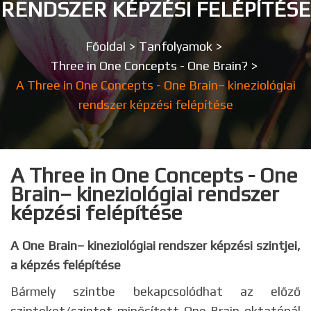
RENDSZER KÉPZÉSI FELÉPÍTÉSE
Főoldal
>
Tanfolyamok
>
Three in One Concepts - One Brain?
>
A Three in One Concepts - One Brain– kineziológiai
rendszer képzési felépítése
A Three in One Concepts - One
Brain– kineziológiai rendszer
képzési felépítése
A One Brain– kineziológiai rendszer képzési szintjei,
a képzés felépítése
Bármely szintbe bekapcsolódhat az előző
szinteket/szintet minősített One Brain oktatónál