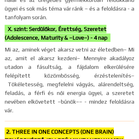
ügyei és sok más téma vár ránk – és a feloldásra - a
tanfolyam során.
X. szint: Serdülőkor, Érettség, Szeretet
(Adolescence, Maturity & –Love–) - 4 nap
Mi az, aminek véget akarsz vetni az életedben– Mi
az, amit el akarsz kezdeni– Mennyire akadályoz
utadon a fásultság, a fájdalom elkerülésére
felépített közömbösség, érzéstelenítés–
Tökéletesség, megfelelni vágyás, alárendeltség,
feladás, a férfi és női energia ügyei, a szeretet
nevében elkövetett –bűnök–– - mindez feloldásra
vár.
2. THREE IN ONE CONCEPTS (ONE BRAIN)