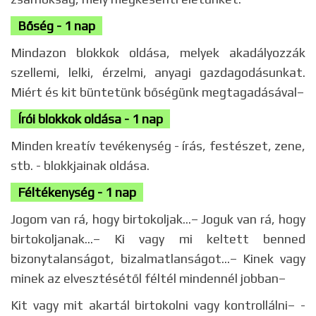
Bőség - 1 nap
Mindazon blokkok oldása, melyek akadályozzák
szellemi, lelki, érzelmi, anyagi gazdagodásunkat.
Miért és kit büntetünk bőségünk megtagadásával–
Írói blokkok oldása - 1 nap
Minden kreatív tevékenység - írás, festészet, zene,
stb. - blokkjainak oldása.
Féltékenység - 1 nap
Jogom van rá, hogy birtokoljak...– Joguk van rá, hogy
birtokoljanak...– Ki vagy mi keltett benned
bizonytalanságot, bizalmatlanságot...– Kinek vagy
minek az elvesztésétől féltél mindennél jobban–
Kit vagy mit akartál birtokolni vagy kontrollálni– -