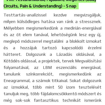
Circuits, Pain & Understanding) - 5 nap
Testtartás-analízissel kezdve megvizsgáljuk,
milyen külsődleges hatása van ránk a stressznek.
Mélyebben megismerkedünk a medirián-energiával
és az öt elem tanával, lehetőségünk lesz egy új,
meglepő módszerrel megtalálni a blokkolt izmokat
és a hozzájuk tartozó kapcsolódó érzelmi
hátteret. Dolgozunk a Lázadás oldásával, a
Kötődés oldással, a projektek, tervek Megvalósítási
folyamatával, az LBM eszenciális energiával,
tanulunk színkorrekciót, megismerkedünk az
Eneagrammal, a számok titkaival. Sokat dolgozunk
az izmokkal, több mint 50 izom tesztelését
tanuljuk meg, több fájdalomcsökkentő módszert és
még sok-sok fantasztikus technikát ismerünk