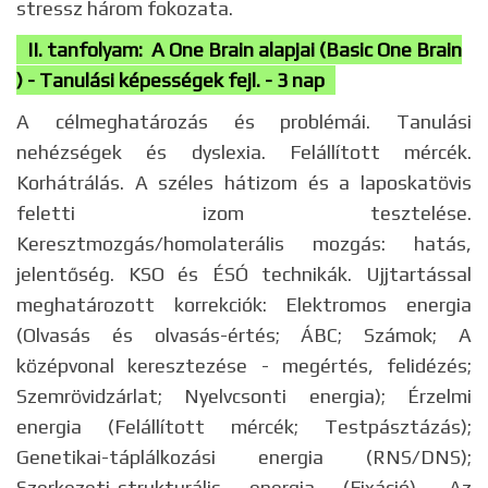
stressz három fokozata.
II. tanfolyam: A One Brain alapjai (Basic One Brain
) - Tanulási képességek fejl. - 3 nap
A célmeghatározás és problémái. Tanulási
nehézségek és dyslexia. Felállított mércék.
Korhátrálás. A széles hátizom és a laposkatövis
feletti izom tesztelése.
Keresztmozgás/homolaterális mozgás: hatás,
jelentőség. KSO és ÉSÓ technikák. Ujjtartással
meghatározott korrekciók: Elektromos energia
(Olvasás és olvasás-értés; ÁBC; Számok; A
középvonal keresztezése - megértés, felidézés;
Szemrövidzárlat; Nyelvcsonti energia); Érzelmi
energia (Felállított mércék; Testpásztázás);
Genetikai-táplálkozási energia (RNS/DNS);
Szerkezeti-strukturális energia (Fixáció). Az