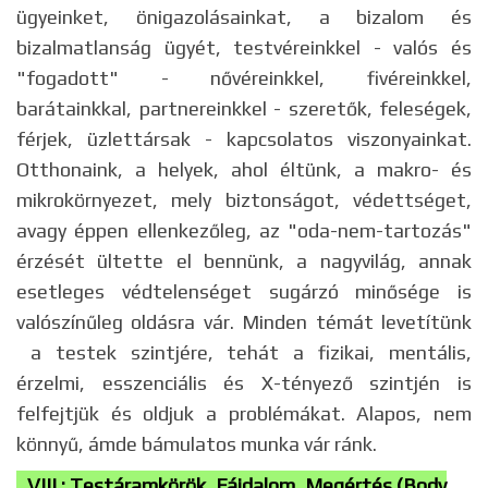
ügyeinket, önigazolásainkat, a bizalom és
bizalmatlanság ügyét, testvéreinkkel - valós és
"fogadott" - nővéreinkkel, fivéreinkkel,
barátainkkal, partnereinkkel - szeretők, feleségek,
férjek, üzlettársak - kapcsolatos viszonyainkat.
Otthonaink, a helyek, ahol éltünk, a makro- és
mikrokörnyezet, mely biztonságot, védettséget,
avagy éppen ellenkezőleg, az "oda-nem-tartozás"
érzését ültette el bennünk, a nagyvilág, annak
esetleges védtelenséget sugárzó minősége is
valószínűleg oldásra vár. Minden témát levetítünk
a testek szintjére, tehát a fizikai, mentális,
érzelmi, esszenciális és X-tényező szintjén is
felfejtjük és oldjuk a problémákat. Alapos, nem
könnyű, ámde bámulatos munka vár ránk.
VIII.: Testáramkörök, Fájdalom, Megértés (Body