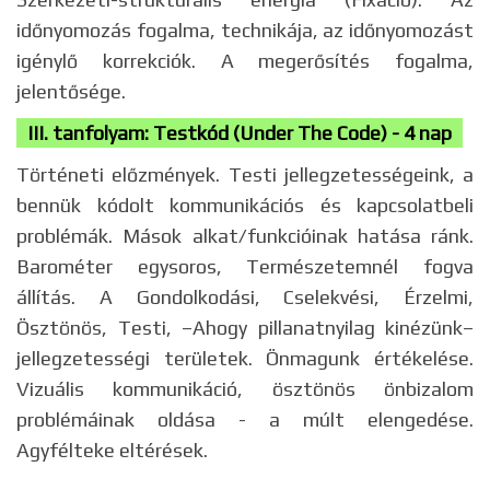
időnyomozás fogalma, technikája, az időnyomozást
igénylő korrekciók. A megerősítés fogalma,
jelentősége.
III. tanfolyam: Testkód (Under The Code) - 4 nap
Történeti előzmények. Testi jellegzetességeink, a
bennük kódolt kommunikációs és kapcsolatbeli
problémák. Mások alkat/funkcióinak hatása ránk.
Barométer egysoros, Természetemnél fogva
állítás. A Gondolkodási, Cselekvési, Érzelmi,
Ösztönös, Testi, –Ahogy pillanatnyilag kinézünk–
jellegzetességi területek. Önmagunk értékelése.
Vizuális kommunikáció, ösztönös önbizalom
problémáinak oldása - a múlt elengedése.
Agyfélteke eltérések.