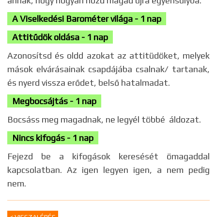
annak, hogy hogyan hozd magad újra egyensúlyba.
A Viselkedési Barométer világa - 1 nap
Attitűdök oldása - 1 nap
Azonosítsd és oldd azokat az attitüdöket, melyek
mások elvárásainak csapdájába csalnak/ tartanak,
és nyerd vissza erődet, belső hatalmadat.
Megbocsájtás - 1 nap
Bocsáss meg magadnak, ne legyél többé áldozat.
Nincs kifogás - 1 nap
Fejezd be a kifogások keresését ömagaddal
kapcsolatban. Az igen legyen igen, a nem pedig
nem.