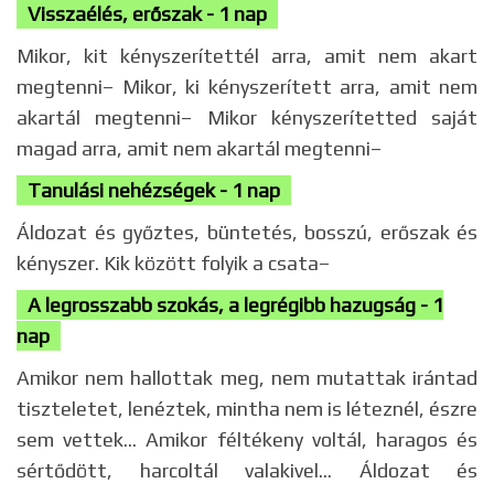
Visszaélés, erőszak - 1 nap
Mikor, kit kényszerítettél arra, amit nem akart
megtenni– Mikor, ki kényszerített arra, amit nem
akartál megtenni– Mikor kényszerítetted saját
magad arra, amit nem akartál megtenni–
Tanulási nehézségek - 1 nap
Áldozat és győztes, büntetés, bosszú, erőszak és
kényszer. Kik között folyik a csata–
A legrosszabb szokás, a legrégibb hazugság - 1
nap
Amikor nem hallottak meg, nem mutattak irántad
tiszteletet, lenéztek, mintha nem is léteznél, észre
sem vettek... Amikor féltékeny voltál, haragos és
sértődött, harcoltál valakivel... Áldozat és