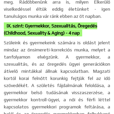
meg. Rádöbbenünk arra is, milyen Elkerülő
viselkedéssel éltük eddig életünket - igen
tanulságos munka vár ránk ebben az öt napban.
IX. szint: Gyermekkor, Szexualitás, Öregedés
(Childhood, Sexuality & Aging) - 4 nap
Szüleink és gyermekeink számára is oldást jelent
mindaz az önsimereti-korrekciós munka, melyet a
tanfolyamon elvégzünk. A gyermekkor, a
szexualitás, és az öregedés ügyei generációkon
átívelő mintákkal állnak kapcsolatban. Magzati
kortól korai felnőtt korunkig fejtjük fel az idő
szövedékét. A születés fájdalmának feloldása, a
gyermekkor belső tudásának visszaszerzése, a
gyermekkor kontroll-ügyei, a női és férfi léttel
kapcsolatos gyermekkori programok feltárása, a
halál és az öregedés gyermekkorban felbukkanó