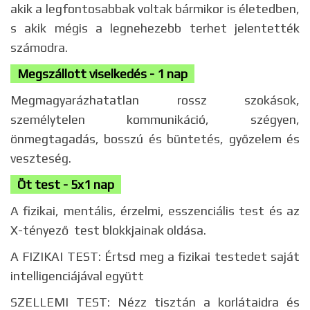
akik a legfontosabbak voltak bármikor is életedben,
s akik mégis a legnehezebb terhet jelentették
számodra.
Megszállott viselkedés - 1 nap
Megmagyarázhatatlan rossz szokások,
személytelen kommunikáció, szégyen,
önmegtagadás, bosszú és büntetés, győzelem és
veszteség.
Öt test -
5x1 nap
A fizikai, mentális, érzelmi, esszenciális test és az
X-tényező test blokkjainak oldása.
A FIZIKAI TEST: Értsd meg a fizikai testedet saját
intelligenciájával együtt
SZELLEMI TEST: Nézz tisztán a korlátaidra és