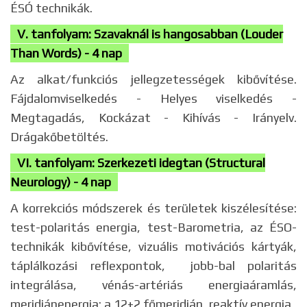
ÉSÓ technikák.
V. tanfolyam: Szavaknál is hangosabban (Louder
Than Words) - 4 nap
Az alkat/funkciós jellegzetességek kibővítése.
Fájdalomviselkedés - Helyes viselkedés -
Megtagadás, Kockázat - Kihívás - Irányelv.
Drágakőbetöltés.
VI. tanfolyam: Szerkezeti idegtan (Structural
Neurology) - 4 nap
A korrekciós módszerek és területek kiszélesítése:
test-polaritás energia, test-Barometria, az ÉSO-
technikák kibővítése, vizuális motivációs kártyák,
táplálkozási reflexpontok, jobb-bal polaritás
integrálása, vénás-artériás energiaáramlás,
meridiánenergia: a 12+2 főmeridián, reaktív energia.