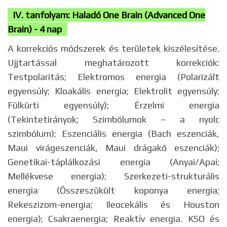
IV. tanfolyam: Haladó One Brain (Advanced One
Brain) - 4 nap
A korrekciós módszerek és területek kiszélesítése.
Ujjtartással meghatározott korrekciók:
Testpolaritás; Elektromos energia (Polarizált
egyensúly; Kloakális energia; Elektrolit egyensúly;
Fülkürti egyensúly); Érzelmi energia
(Tekintetirányok; Szimbólumok – a nyolc
szimbólum); Eszenciális energia (Bach eszenciák,
Maui virágeszenciák, Maui drágakő eszenciák);
Genetikai-táplálkozási energia (Anyai/Apai;
Mellékvese energia); Szerkezeti-strukturális
energia (Összeszűkült koponya energia;
Rekeszizom-energia; Ileocekális és Houston
energia); Csakraenergia; Reaktív energia. KSO és