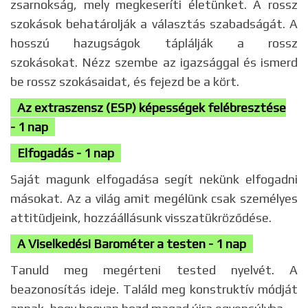
zsarnokság, mely megkeseríti életünket. A rossz
szokások behatárolják a választás szabadságát. A
hosszú hazugságok táplálják a rossz
szokásokat. Nézz szembe az igazsággal és ismerd
be rossz szokásaidat, és fejezd be a kört.
Az extraszensz (ESP) képességek felébresztése
-
1 nap
Elfogadás - 1 nap
Saját magunk elfogadása segít nekünk elfogadni
másokat. Az a világ amit megélünk csak személyes
attitüdjeink, hozzáállásunk visszatükröződése.
A Viselkedési Barométer a testen - 1 nap
Tanuld meg megérteni tested nyelvét. A
beazonosítás ideje. Találd meg konstruktív módját