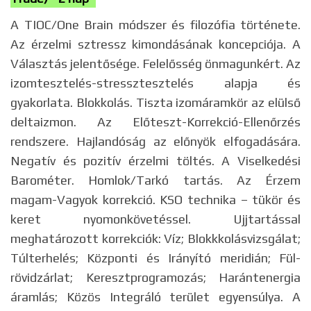
A TIOC/One Brain módszer és filozófia története.
Az érzelmi sztressz kimondásának koncepciója. A
Választás jelentősége. Felelősség önmagunkért. Az
izomtesztelés-stressztesztelés alapja és
gyakorlata. Blokkolás. Tiszta izomáramkör az elülső
deltaizmon. Az Előteszt-Korrekció-Ellenőrzés
rendszere. Hajlandóság az előnyök elfogadására.
Negatív és pozitív érzelmi töltés. A Viselkedési
Barométer. Homlok/Tarkó tartás. Az Érzem
magam-Vagyok korrekció. KSO technika – tükör és
keret nyomonkövetéssel. Ujjtartással
meghatározott korrekciók: Víz; Blokkkolásvizsgálat;
Túlterhelés; Központi és Irányító meridián; Fül-
rövidzárlat; Keresztprogramozás; Harántenergia
áramlás; Közös Integráló terület egyensúlya. A