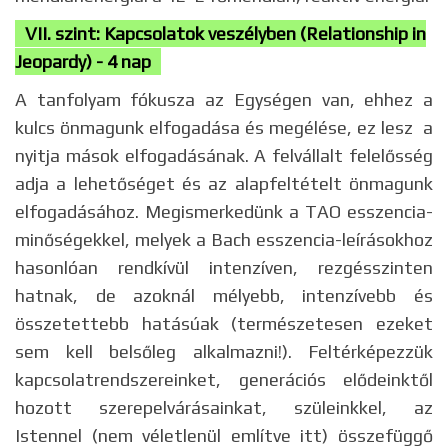
VII. szint: Kapcsolatok veszélyben (Relationship in
Jeopardy) - 4 nap
A tanfolyam fókusza az Egységen van, ehhez a
kulcs önmagunk elfogadása és megélése, ez lesz a
nyitja mások elfogadásának. A felvállalt felelősség
adja a lehetőséget és az alapfeltételt önmagunk
elfogadásához. Megismerkedünk a TAO esszencia-
minőségekkel, melyek a Bach esszencia-leírásokhoz
hasonlóan rendkívül intenzíven, rezgésszinten
hatnak, de azoknál mélyebb, intenzívebb és
összetettebb hatásúak (természetesen ezeket
sem kell belsőleg alkalmazni!). Feltérképezzük
kapcsolatrendszereinket, generációs elődeinktől
hozott szerepelvárásainkat, szüleinkkel, az
Istennel (nem véletlenül említve itt) összefüggő