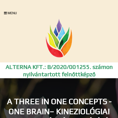
MENU
ALTERNA KFT.: B/2020/001255. számon
nyilvántartott felnőttképző
A THREE IN ONE CONCEPTS -
ONE BRAIN– KINEZIOLÓGIAI