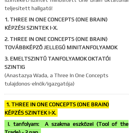
teljesített hallgató!
1. THREE IN ONE CONCEPTS (ONE BRAIN)
KÉPZÉSI SZINTEK
I-X.
2. THREE IN ONE CONCEPTS (ONE BRAIN)
TOVÁBBKÉPZŐ JELLEGŰ MINITANFOLYAMOK
3. EMELTSZINTŰ TANFOLYAMOK OKTATÓI
SZINTIG
(Anastazya Wada, a Three In One Concepts
tulajdonos-elnök/igazgatója)
1. THREE IN ONE CONCEPTS (ONE BRAIN)
KÉPZÉS SZINTEK I-X.
I. tanfolyam: A szakma eszközei (Tool of the
Trade) - 2 nap