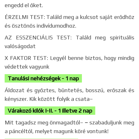
engedd el őket.
ÉRZELMI TEST: Találd meg a kulcsot saját erődhöz
és ösztönös indivídumodhoz.
AZ ESSZENCIÁLIS TEST: Találd meg spirituális
valóságodat
X FAKTOR TEST: Legyél benne biztos, hogy mindig
védettek vagyunk
Tanulási nehézségek - 1 nap
Áldozat és győztes, büntetés, bosszú, erőszak és
kényszer. Kik között folyik a csata–
Várakozó kilók I-II. - 1 illetve 2 nap
Mit tagadsz meg önmagadtól–
–
szabaduljunk meg
a páncéltól, melyet magunk köré vontunk!