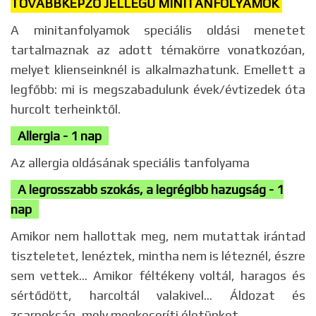
TOVÁBBKÉPZŐ JELLEGŰ MINITANFOLYAMOK
A minitanfolyamok speciális oldási menetet
tartalmaznak az adott témakörre vonatkozóan,
melyet klienseinknél is alkalmazhatunk. Emellett a
legfőbb: mi is megszabadulunk évek/évtizedek óta
hurcolt terheinktől.
Allergia -
1 nap
Az allergia oldásának speciális tanfolyama
A legrosszabb szokás, a legrégibb hazugság - 1
nap
Amikor nem hallottak meg, nem mutattak irántad
tiszteletet, lenéztek, mintha nem is léteznél, észre
sem vettek... Amikor féltékeny voltál, haragos és
sértődött, harcoltál valakivel... Áldozat és
zsarnokság, mely megkeseríti életünket.